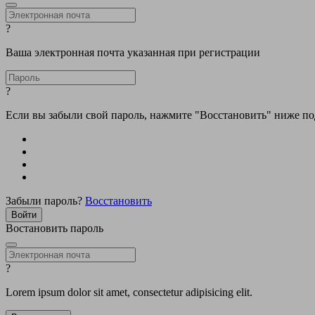
?
Ваша электронная почта указанная при регистрации
?
Если вы забыли свой пароль, нажмите "Восстановить" ниже п
Забыли пароль?
Восстановить
Востановить пароль
?
Lorem ipsum dolor sit amet, consectetur adipisicing elit.