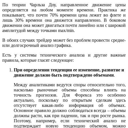
По теории Чарльза Доу, направленное движение цены
определяется на любом моменте времени. Практика же
показывает, что почти 70% времени цена лежит во флете и
лишь 30% времени она движется направленно. В боковом
движении она может двигаться почти линейно или с широкой
амплитудой между точками max/min.
В обоих случаях трейдер может без проблем провести средне-
или долгосрочный анализ графика.
Есть у системы технического анализа и другие важные
правила, которые гласят следующее:
При определении тенденции ее изменение, развитие и
движение должно быть подтверждено объемами
.
Между аналитиками ведутся споры относительно того,
насколько рыночные объемы способны влиять на
точность прогнозов. Для Форекса это особенно
актуально, поскольку по открытым сделкам здесь
отсутствует какая-либо информация об объемах.
Основное правило должно соблюдаться всегда – объемы
должны расти, как при падении, так и при росте рынка.
Поэтому, например, если технический анализ не
подтверждает новую тенденцию объемом, можно