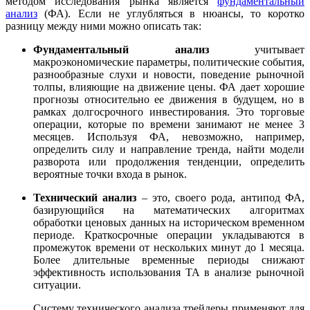
методом исследования рынка является
фундаментальный
анализ
(ФА). Если не углубляться в нюансы, то коротко
разницу между ними можно описать так:
Фундаментальный анализ
учитывает
макроэкономические параметры, политические события,
разнообразные слухи и новости, поведение рыночной
толпы, влияющие на движение цены. ФА дает хорошие
прогнозы относительно ее движения в будущем, но в
рамках долгосрочного инвестирования. Это торговые
операции, которые по времени занимают не менее 3
месяцев. Используя ФА, невозможно, например,
определить силу и направление тренда, найти модели
разворота или продолжения тенденции, определить
вероятные точки входа в рынок.
Технический анализ
– это, своего рода, антипод ФА,
базирующийся на математических алгоритмах
обработки ценовых данных на историческом временном
периоде. Краткосрочные операции укладываются в
промежуток времени от нескольких минут до 1 месяца.
Более длительные временные периоды снижают
эффективность использования ТА в анализе рыночной
ситуации.
Систему технического анализа трейдеры применяют для