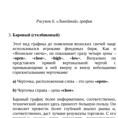
Рисунок 6. «Линейный» график
Баровый (столбиковый)
Этот вид графика до появления японских свечей чаще
использовался игроками фондовых бирж. Как и
«Японские свечи», он показывает сразу четыре цены –
«
open
», «
close
», «
high
», «
low
». Визуально он
представлен прямой вертикальной чертой с
примыкающими к ней вверху и внизу небольшими
горизонтальными черточками:
a)
Черточка, расположенная слева – это цена
«open»
.
b)
Черточка справа – цена
«close»
.
Баровый график более информативен, соответственно,
технический анализ здесь принесет большую пользу. Он
позволит провести более глубокий анализ рынка и,
соответственно, даст лучшие результаты торговли. С его