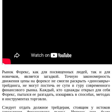
Рынок Форекс, как для посвященных людей, так и для
новичков, является загадкой. Точную закономерность
движения цены на форексе не смогли раскрыть «динозавры»
трейдинга, не могут постичь ее сути и гуру современного
финансового рынка. Каждый, кто однажды открыл для себя
Форекс, пытался ее разгадать, изощряясь в способах, методах
и инструментах торговли.
Следует отдать должное трейдерам, стоящим у истоков
зарождения финансового рынка. Именно они были