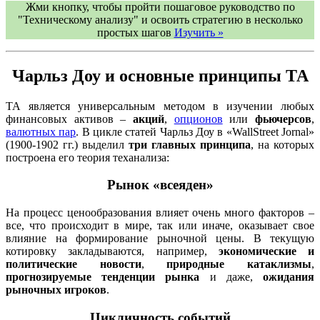
Жми кнопку, чтобы пройти пошаговое руководство по
"Техническому анализу" и освоить стратегию в несколько
простых шагов
Изучить »
Чарльз Доу и основные принципы ТА
ТА является универсальным методом в изучении любых
финансовых активов –
акций
,
опционов
или
фьючерсов
,
валютных пар
. В цикле статей Чарльз Доу в «WallStreet Jornal»
(1900-1902 гг.) выделил
три главных принципа
, на которых
построена его теория теханализа:
Рынок «всеяден»
На процесс ценообразования влияет очень много факторов –
все, что происходит в мире, так или иначе, оказывает свое
влияние на формирование рыночной цены. В текущую
котировку закладываются, например,
экономические и
политические новости
,
природные катаклизмы
,
прогнозируемые тенденции рынка
и даже,
ожидания
рыночных игроков
.
Цикличность событий