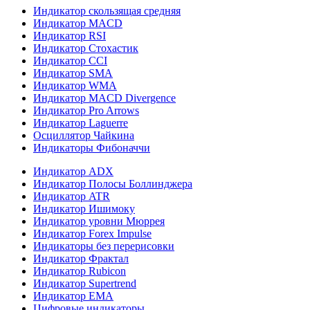
Индикатор скользящая средняя
Индикатор MACD
Индикатор RSI
Индикатор Стохастик
Индикатор CCI
Индикатор SMA
Индикатор WMA
Индикатор MACD Divergence
Индикатор Pro Arrows
Индикатор Laguerre
Осциллятор Чайкина
Индикаторы Фибоначчи
Индикатор ADX
Индикатор Полосы Боллинджера
Индикатор ATR
Индикатор Ишимоку
Индикатор уровни Mюррея
Индикатор Forex Impulse
Индикаторы без перерисовки
Индикатор Фрактал
Индикатор Rubicon
Индикатор Supertrend
Индикатор EMA
Цифровые индикаторы