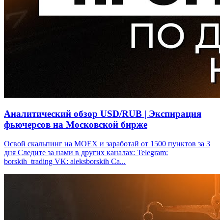
Аналитический обзор USD/RUB | Экспирация
фьючерсов на Московской бирже
Освой скальпинг на МОЕХ и заработай от 1500 пунктов за 3
дня Следите за нами в других каналах: Telegram:
borskih_trading VK: aleksborskih Са...