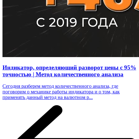
Индикатор, определяющий разворот цены с 95%
точностью | Метод количественного анализа
Сегодня разберем метод количественного анализа, где
поговорим о механике работы индикатора и о том, как
применять данный метод на валютном р...