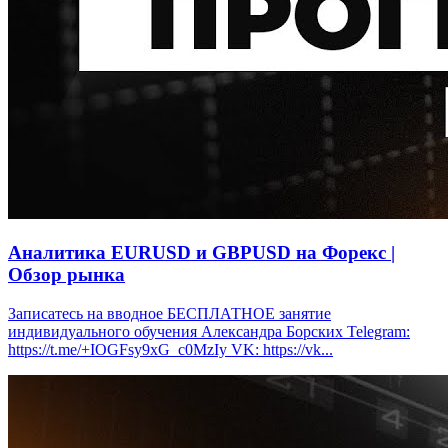
Аналитика EURUSD и GBPUSD на Форекс |
Обзор рынка
Записатесь на вводное БЕСПЛАТНОЕ занятие
индивидуального обучения Александра Борских Telegram:
https://t.me/+IOGFsy9xG_c0MzIy VK: https://vk...