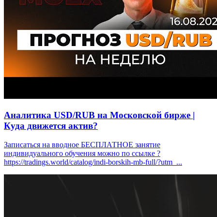
Аналитика USD/RUB на Московской бирже |
Куда движется актив?
Записаться на вводное БЕСПЛАТНОЕ занятие
индивидуального обучения можно по ссылке ?
https://tradings.world/catalog/indi-borskih-mb-full/?utm_...