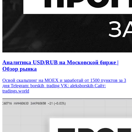
Аналитика USD/RUB на Московской бирже |
Обзор рынка
Освой скальпинг на МОЕХ и заработай от 1500 пунктов за 3
дня Telegram: borskih_trading VK: aleksborskih Сайт:
tradings.world