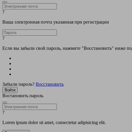
?
Ваша электронная почта указанная при регистрации
?
Если вы забыли свой пароль, нажмите "Восстановить" ниже п
Забыли пароль?
Восстановить
Востановить пароль
?
Lorem ipsum dolor sit amet, consectetur adipisicing elit.