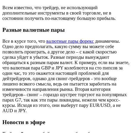
Всем известно, что трейдер, не использующий
дополнительные инструменты в своей торговле, не в
состоянии получить по-настоящему большую прибыль.
Разные валютные пары
Все в курсе того, что
валютные пары форекс
динамичны.
Одно дело предполагать, какую сумму вы можете себе
позволить проиграть, а другое дело – с какой скоростью
сделка уйдет в убыток. Разные периоды вынуждают
обращаться к разным парам валют. К примеру, если вы знаете,
что валютная пара GBP и JPY колеблются на сто пипсов за
один час, то это окажется настоящей проблемой для
дейтрейдеров, однако для свинг-трейдеров - это вообще
лишено всякого смысла, ведь он пытается заработать на
изменчивости направления рынка. Вторая категория
трейдеров– свинг – гораздо шустрее торгуют на популярных
парах G7, так как эти пары ликвидны, нежели чем кросс-
курсы. Исходя из этого, они выберут пару EUR/USD, а не
AUD и JPY.
Новости в эфире