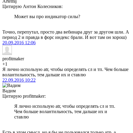
Artemij
Цитирую Антон Колесников:
Может вы про индикатор силы?
Точно, перепутал, просто два вебинара друг за другом шли. А
период 2 и правда в форс индекс брали. И вот там он хорош)
20.09.2016
12:06
profitmaker
+1
Я лично использую atr, чтобы определять сл и тп. Чем больше
волантильность, тем дальше их и ставлю
22.09.2016
10:22
Вадим
Цитирую profitmaker:
Я лично использую atr, чтобы определять сл и тп.
Чем больше волантильность, тем дальше их и
ставлю
Есть в этом смысл, но я бы не пользовался только атр, а