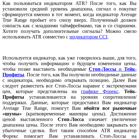
Как пользоваться индикатором ATR? После того, как Вы
установили средний уровень диапазона, сигнал о покупке
сформируется именно в тот момент, когда индикатор Average
True Range пробьет его снизу вверх. Полученный должен
совпасть как с младшими таймфреймами, так и со старшими.
Хотите получать дополнительные сигналы? Можно смело
использовать ATR совместно с
индикатором CCI
.
Используется индикатор, как уже говорилось выше, для того,
чтобы получить информацию о будущем изменении цены,
чтобы позже выставить необходимые
Стоп-Лоссы
и
Тейк-
Профиты
. После того, как Вы получили необходимые данные
с индикатора, необходимо открывать позицию. Далее Вам
следует разместить все Стоп-Лоссы наравне с экстремумами
цен, которые представлены на
графике Форекс
.
Тейк-
Профиты
устанавливаются на уровнях сопротивления/
поддержки. Данные, которые предоставил Вам индикатор
Average True Range, помогут Вам
обойти все рыночные
«шумы»
(кратковременные маневры цены). Достижение
ценой выставленного
Стоп-Лосса
означает увеличение
диапазона цены. После этого Вам необходимо закрывать все
убыточные сделки. Вот таким способом ATR индикатор
Форекс помогает Вам устанавливать Стоп-Лоссы на