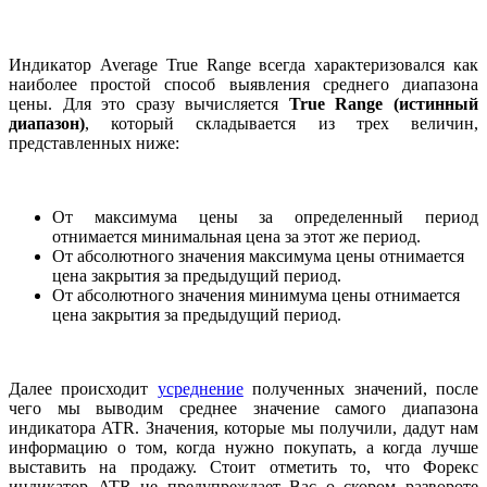
Индикатор Average True Range всегда характеризовался как
наиболее простой способ выявления среднего диапазона
цены. Для это сразу вычисляется
True Range
(истинный
диапазон)
, который складывается из трех величин,
представленных ниже:
От максимума цены за определенный период
отнимается минимальная цена за этот же период.
От абсолютного значения максимума цены отнимается
цена закрытия за предыдущий период.
От абсолютного значения минимума цены отнимается
цена закрытия за предыдущий период.
Далее происходит
усреднение
полученных значений, после
чего мы выводим среднее значение самого диапазона
индикатора ATR. Значения, которые мы получили, дадут нам
информацию о том, когда нужно покупать, а когда лучше
выставить на продажу. Стоит отметить то, что Форекс
индикатор ATR не предупреждает Вас о скором развороте