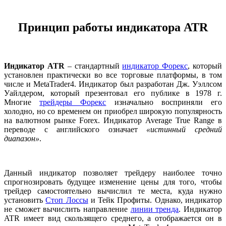
Принцип работы индикатора ATR
Индикатор ATR
– стандартный
индикатор Форекс
, который
установлен практически во все торговые платформы, в том
числе и MetaTrader4. Индикатор был разработан Дж. Уэллсом
Уайлдером, который презентовал его публике в 1978 г.
Многие
трейдеры Форекс
изначально восприняли его
холодно, но со временем он приобрел широкую популярность
на валютном рынке Forex. Индикатор Average True Range в
переводе с английского означает
«истинный средний
диапазон»
.
Данный индикатор позволяет трейдеру наиболее точно
спрогнозировать будущее изменение цены для того, чтобы
трейдер самостоятельно вычислил те места, куда нужно
установить
Стоп Лоссы
и Тейк Профиты. Однако, индикатор
не сможет вычислить направление
линии тренда
. Индикатор
ATR имеет вид скользящего среднего, а отображается он в