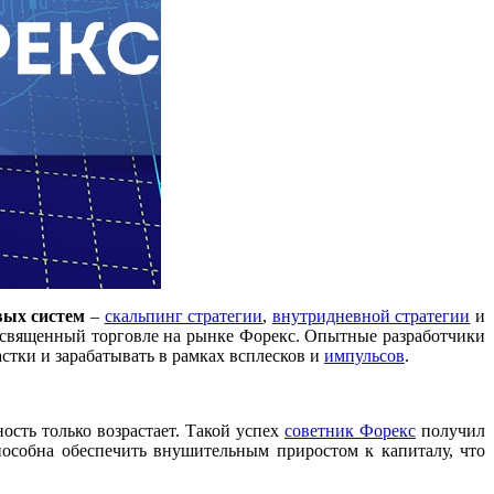
вых систем
–
скальпинг стратегии
,
внутридневной стратегии
и
посвященный торговле на рынке Форекс. Опытные разработчики
тки и зарабатывать в рамках всплесков и
импульсов
.
ость только возрастает. Такой успех
советник Форекс
получил
пособна обеспечить внушительным приростом к капиталу, что