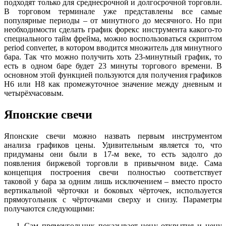
подходят только для среднесрочной и долгосрочной торговли.
В торговом терминале уже представлены все самые
популярные периоды – от минутного до месячного. Но при
необходимости сделать график форекс инструмента какого-то
специального тайм фрейма, можно воспользоваться скриптом
period converter, в котором вводится множитель для минутного
бара. Так что можно получить хоть 23-минутный график, то
есть в одном баре будет 23 минуты торгового времени. В
основном этой функцией пользуются для получения графиков
Н6 или Н8 как промежуточное значение между дневным и
четырёхчасовым.
Японские свечи
Японские свечи можно назвать первым инструментом
анализа графиков цены. Удивительным является то, что
придуманы они были в 17-м веке, то есть задолго до
появления биржевой торговли в привычном виде. Сама
концепция построения свечи полностью соответствует
таковой у бара за одним лишь исключением – вместо просто
вертикальной чёрточки и боковых чёрточек, используется
прямоугольник с чёрточками сверху и снизу. Параметры
получаются следующими:
Сам прямоугольник показывает цену открытия и цену