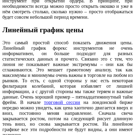
инструмент при открытии ордера. В принципе, при
необходимости всегда можно просто открыть окошко и уже в
нём смотреть столько, сколько нужно – просто отображаться
будет совсем небольшой период времени.
Линейный график цены
Это самый простой способ показать движения цены.
Линейный график форекс инструментов не очень
информативен, он больше подходит для разных
статистических данных и прочего. Связано это с тем, что
линия не показывает важные экстремумы – они как бы
сглаживаются. Это мешает грамотному анализу, так как
максимумы и минимумы очень важны в торговле на любом из
рынков. То есть, с одной стороны у нас есть некоторая
фильтрация колебаний, которая избавляет от лишней
информации, а с другой стороны мы также теряем и важные
данные. Очень хороший пример – пятнадцатиминутный тайм
фрейм. В начале
торговой сессии
на лондонской бирже
нередко можно увидеть, как цена хаотично двигается вверх и
вниз, постоянно меняя направление. Сначала свеча
закрывается ростом, потом на следующей рисует длинную
тень вниз, но снова закрывается ростом. На линейном
графике все эти подробности не будут видны, а они имеют
значение.