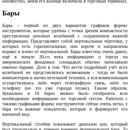
неизвестно, зачем его вообще включили в торговый терминал.
Бары
Бары – первый из двух вариантов графиков форекс
инструментов, которые удобны с точки зрения компактности
преставления ценовых колебаний с сохранением важной
информации. Представляют собой вертикальные чёрточки, у
которых есть горизонтальные, они короче и направлены
вправо и влево от вертикальной. Бары известны очень давно,
ещё в начале 20-го века информацию о торгах на
американских фондовых площадках обычно записывали
именно барами. Дело в том. Что вести подробный учёт всех
колебаний не представлялось возможным – тогда не было
компьютеров и вычислительной техники, а вся коммуникация
осуществлялась либо через телеграфную связь, либо по
телефону (но это уже гораздо позже). Таким образом,
буквально в 10 барах можно было отобразить всю
необходимую информацию по торговой сессии. Работать с
такими графиками форекс инструментов сейчас очень легко, у
бара есть важные показатели, которые и формируют его
внешний вид:
Вертикальный столбик показывает диапазон цен, который
был проторгован в течение времени формирования бара. То