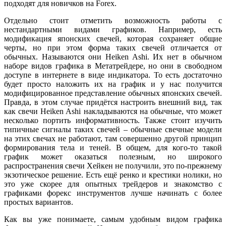
подходят для новичков на Forex.
Отдельно стоит отметить возможность работы с
нестандартными видами графиков. Например, есть
модификация японских свечей, которая сохраняет общие
черты, но при этом форма таких свечей отличается от
обычных. Называются они Heiken Ashi. Их нет в обычном
наборе видов графика в Метатрейдере, но они в свободном
доступе в интернете в виде индикатора. То есть достаточно
будет просто наложить их на график и у нас получится
модифицированное представление обычных японских свечей.
Правда, в этом случае придётся настроить внешний вид, так
как свечи Heiken Ashi накладываются на обычные, что может
несколько портить информативность. Также стоит изучить
типичные сигналы таких свечей – обычные свечные модели
на этих свечах не работают, там совершенно другой принцип
формирования тела и теней. В общем, для кого-то такой
график может оказаться полезным, но широкого
распространения свечи Хейкен не получили, это по-прежнему
экзотическое решение. Есть ещё ренко и крестики нолики, но
это уже скорее для опытных трейдеров и знакомство с
графиками форекс инструментов лучше начинать с более
простых вариантов.
Как вы уже понимаете, самым удобным видом графика