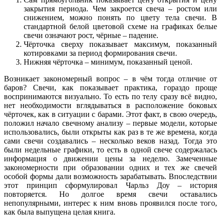
закрытия периода. Чем закроется свеча – ростом или
снижением, можно понять по цвету тела свечи. В
стандартной белой цветовой схеме на графиках белые
свечи означают рост, чёрные – падение.
Чёрточка сверху показывает максимум, показанный
котировками за период формирования свечи.
Нижняя чёрточка – минимум, показанный ценой.
Возникает закономерный вопрос – в чём тогда отличие от
баров? Свечи, как показывает практика, гораздо проще
воспринимаются визуально. То есть по телу сразу всё видно,
нет необходимости вглядываться в расположение боковых
чёрточек, как в ситуации с барами. Этот факт, в свою очередь,
положил начало свечному анализу – первые модели, которые
использовались, были открыты как раз в те же времена, когда
сами свечи создавались – несколько веков назад. Тогда это
были недельные графики, то есть в одной свече содержалась
информация о движении цены за неделю. Замеченные
закономерности при образовании одних и тех же свечей
особой формы дали возможность зарабатывать. Впоследствии
этот принцип сформулировал Чарльз Доу – история
повторяется. Но долгое время свечи оставались
непопулярными, интерес к ним вновь проявился после того,
как была выпущена целая книга.