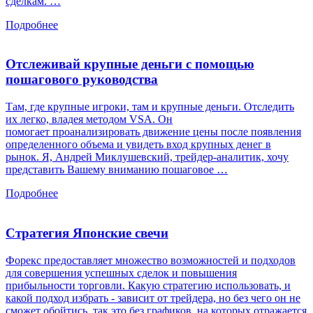
сделкам. …
Подробнее
Отслеживай крупные деньги с помощью
пошагового руководства
Там, где крупные игроки, там и крупные деньги. Отследить
их легко, владея методом VSA. Он
помогает проанализировать движение цены после появления
определенного объема и увидеть вход крупных денег в
рынок. Я, Андрей Миклушевский, трейдер-аналитик, хочу
представить Вашему вниманию пошаговое …
Подробнее
Стратегия Японские свечи
Форекс предоставляет множество возможностей и подходов
для совершения успешных сделок и повышения
прибыльности торговли. Какую стратегию использовать, и
какой подход избрать - зависит от трейдера, но без чего он не
сможет обойтись, так это без графиков, на которых отражается