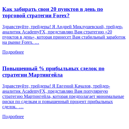
Как забирать свои 20 пунктов в день по
торговой стратегии Forex?
Здравствуйте, трейдеры! Я Андрей Миклушевский, трейдер-
аналитик AcademyFX, представляю Вам стратегию «20
пунктов в день», которая принесет Вам стабильный заработок
на рынке Forex. …
Подробнее
Повышенный % прибыльных сделок по
стратегии Мартингейла
Здравствуйте, трейдеры! Я Евгений Качалов, трейдер-
аналитик AcademyFX, представляю Вам популярную
стратегию Мартингейла, которая предполагает минимальные
риски по сделкам и повышенный процент прибыльных
сделок. …
Подробнее