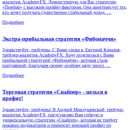
аналитик AcademyFX. Демонстрирую для Вас стратегию
«Пинбар» с высоким профит-фактором. Она заинтересует тех,
кто хочет получать существенно стабильный доход. …
Подробнее
Экстра-прибыльная стратегия «Фибоначчи»
Здравствуйте, трейдеры. С Вами снова я, Евгений Качалов,
трейдер-аналитик AcademyFX. Хочу поделиться с Вами
прибыльной стратегией «Фибоначчи», которая стала
популярной, благодаря своему особому ряду чисел. …
Подробнее
Торговая стратегия «Снайпер» - целься в
профит!
Здравствуйте, трейдеры! Я Андрей Миклушевский, трейдер-
аналитик AcademyFX, представляю Вам гибкую и
универсальную стратегию «Снайпер», которая не требует
никаких индикаторов и приносит хороший профит по