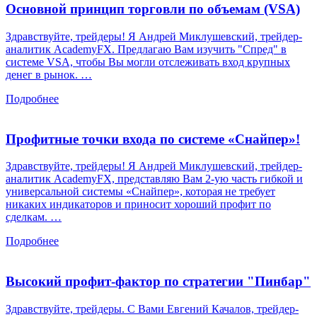
Основной принцип торговли по объемам (VSA)
Здравствуйте, трейдеры! Я Андрей Миклушевский, трейдер-
аналитик AcademyFX. Предлагаю Вам изучить "Спред" в
системе VSA, чтобы Вы могли отслеживать вход крупных
денег в рынок. …
Подробнее
Профитные точки входа по системе «Снайпер»!
Здравствуйте, трейдеры! Я Андрей Миклушевский, трейдер-
аналитик AcademyFX, представляю Вам 2-ую часть гибкой и
универсальной системы «Снайпер», которая не требует
никаких индикаторов и приносит хороший профит по
сделкам. …
Подробнее
Высокий профит-фактор по стратегии "Пинбар"
Здравствуйте, трейдеры. С Вами Евгений Качалов, трейдер-