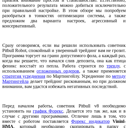
привлек внимание простой и стабильностью. Естественно,
положительного результата можно добиться исключительно
при правильной настройке. В этом обзоре мы попробуем
разобраться в тонкостях оптимизации системы, а также
предложим два варианта настроек, агрессивный и
консервативный.
Сразу оговоримся, если вы решили использовать советник
Pitbull Robot, спокойный и уверенный трейдинг вам не грозит.
Программа торгует на грани допустимого фола, а каждый раз,
когда вы решаете, что начался слив депозита, она как птица
феникс восстаёт из пепла. Работа строится по
тренду
, с
использованием
отложенных ордеров
, а также применяется
стратегия усреднения
по Мартингейлу. Усреднение по
методу
Мартингейла
делает трейдинг рискованным, но при должном
внимании, вам удастся избежать негативных последствий.
Перед началом работы, советник Pitbull v8 необходимо
установить на
график Форекс
. Делается это так же, как и в
случае с другими программами. Отличие лишь в том, что
вместе с роботом поставляется
Форекс индикатор
Vininl-
HMA
, который необходимо скопировать в папку с