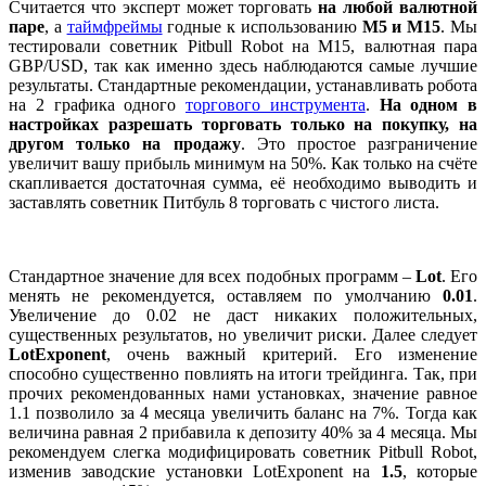
Считается что эксперт может торговать
на любой валютной
паре
, а
таймфреймы
годные к использованию
М5 и М15
. Мы
тестировали советник Pitbull Robot на М15, валютная пара
GBP/USD, так как именно здесь наблюдаются самые лучшие
результаты. Стандартные рекомендации, устанавливать робота
на 2 графика одного
торгового инструмента
.
На одном в
настройках разрешать торговать только на покупку, на
другом только на продажу
. Это простое разграничение
увеличит вашу прибыль минимум на 50%. Как только на счёте
скапливается достаточная сумма, её необходимо выводить и
заставлять советник Питбуль 8 торговать с чистого листа.
Стандартное значение для всех подобных программ –
Lot
. Его
менять не рекомендуется, оставляем по умолчанию
0.01
.
Увеличение до 0.02 не даст никаких положительных,
существенных результатов, но увеличит риски. Далее следует
LotExponent
, очень важный критерий. Его изменение
способно существенно повлиять на итоги трейдинга. Так, при
прочих рекомендованных нами установках, значение равное
1.1 позволило за 4 месяца увеличить баланс на 7%. Тогда как
величина равная 2 прибавила к депозиту 40% за 4 месяца. Мы
рекомендуем слегка модифицировать советник Pitbull Robot,
изменив заводские установки LotExponent на
1.5
, которые