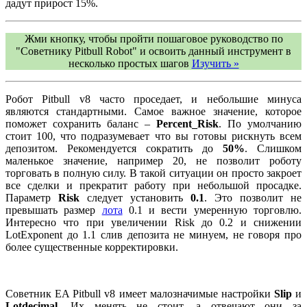
дадут прирост 15%.
Жми кнопку, чтобы пройти пошаговое руководство по
"
Советнику Pitbull Robot
" и освоить данный инструмент в
несколько простых шагов
Изучить »
Робот Pitbull v8 часто проседает, и небольшие минуса
являются стандартными. Самое важное значение, которое
поможет сохранить баланс –
Percent_Risk
. По умолчанию
стоит 100, что подразумевает что вы готовы рискнуть всем
депозитом. Рекомендуется сократить до
50%
. Слишком
маленькое значение, например 20, не позволит роботу
торговать в полную силу. В такой ситуации он просто закроет
все сделки и прекратит работу при небольшой просадке.
Параметр
Risk
следует установить
0.1
. Это позволит не
превышать размер
лота
0.1 и вести умеренную торговлю.
Интересно что при увеличении Risk до 0.2 и снижении
LotExponent до 1.1 слив депозита не минуем, не говоря про
более существенные корректировки.
Советник EA Pitbull v8 имеет малозначимые настройки
Slip
и
Lotdecimal.
Их менять не стоит, а отвечают они за