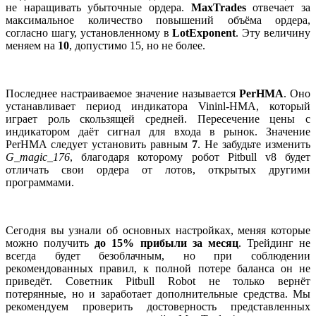
не наращивать убыточные ордера.
MaxTrades
отвечает за
максимальное количество повышений объёма ордера,
согласно шагу, установленному в
LotExponent
. Эту величину
меняем на
10
, допустимо 15, но не более.
Последнее настраиваемое значение называется
PerHMA
. Оно
устанавливает период индикатора Vininl-HMA, который
играет роль скользящей средней. Пересечение цены с
индикатором даёт сигнал для входа в рынок. Значение
PerHMA следует установить равным
7
. Не забудьте изменить
G_magic_176
, благодаря которому робот Pitbull v8 будет
отличать свои ордера от лотов, открытых другими
программами.
Сегодня вы узнали об основных настройках, меняя которые
можно получить
до 15% прибыли за месяц
. Трейдинг не
всегда будет безоблачным, но при соблюдении
рекомендованных правил, к полной потере баланса он не
приведёт. Советник Pitbull Robot не только вернёт
потерянные, но и заработает дополнительные средства. Мы
рекомендуем проверить достоверность представленных