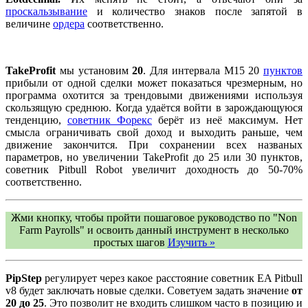
проскальзывание
и количество знаков после запятой в
величине
ордера
соответственно.
TakeProfit
мы установим
20
. Для интервала М15 20
пунктов
прибыли от одной сделки может показаться чрезмерным, но
программа охотится за трендовыми движениями используя
скользящую среднюю. Когда удаётся войти в зарождающуюся
тенденцию,
советник Форекс
берёт из неё максимум. Нет
смысла ограничивать свой доход и выходить раньше, чем
движение закончится. При сохранении всех названых
параметров, но увеличении TakeProfit до 25 или 30 пунктов,
советник Pitbull Robot увеличит доходность до 50-70%
соответственно.
Жми кнопку, чтобы пройти пошаговое руководство по "Non
Farm Payrolls" и освоить данный инструмент в несколько
простых шагов
Изучить »
PipStep
регулирует через какое расстояние советник EA Pitbull
v8 будет заключать новые сделки. Советуем задать значение
от
20 до 25
. Это позволит не входить слишком часто в позицию и