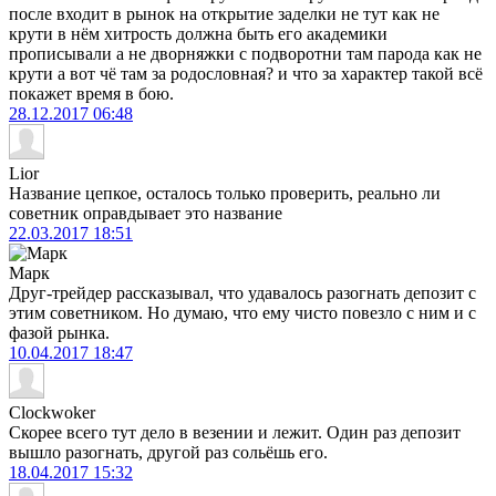
после входит в рынок на открытие заделки не тут как не
крути в нём хитрость должна быть его академики
прописывали а не дворняжки с подворотни там парода как не
крути а вот чё там за родословная? и что за характер такой всё
покажет время в бою.
28.12.2017
06:48
Lior
Название цепкое, осталось только проверить, реально ли
советник оправдывает это название
22.03.2017
18:51
Марк
Друг-трейдер рассказывал, что удавалось разогнать депозит с
этим советником. Но думаю, что ему чисто повезло с ним и с
фазой рынка.
10.04.2017
18:47
Clockwoker
Скорее всего тут дело в везении и лежит. Один раз депозит
вышло разогнать, другой раз сольёшь его.
18.04.2017
15:32