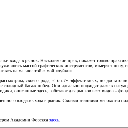
 точки входа в рынок. Насколько он прав, покажет только практик
оружившись массой графических инструментов, измеряет цену, и
агаясь на магию этой самой «чуйки».
ассмотрим, своего рода, «Топ-7» эффективных, но достаточно
е солидный багаж побед. Они идеально подходят даже в ситуа
одики, описанные здесь, работают для рынков всех видов – фо
шного входа-выхода в рынок. Своими знаниями мы охотно подел
йдером Академии Форекса
здесь
.