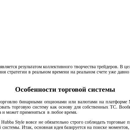
вляется результатом коллективного творчества трейдеров. В це
ия стратегии в реальном времени на реальном счете уже давно
Особенности торговой системы
на торговлю бинарными опционами или валютами на платформ
овать торговую систему как основу для собственных ТС. Воо
а и может применяться в любое время.
Hubba Style вовсе не обязательно строго соблюдать торговые 
й системы. Итак, основная идея базируется на поиске моментов