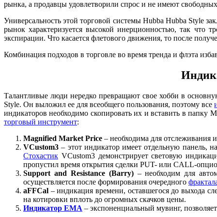
рынка, а продавцы удовлетворили спрос и не имеют свободных
Универсальность этой торговой системы Hubba Hubba Style зак
рынок характеризуется высокой инерционностью, так что т
экспирации. Что касается флетового движения, то после получ
Комбинация подходов в торговле во время тренда и флэта изба
Индика
Талантливые люди нередко превращают свое хобби в основну
Style. Он выложил ее для всеобщего пользования, поэтому все
индикаторов необходимо скопировать их и вставить в папку MQ
торговый инструмент
:
Magnified Market Price
– необходима для отслеживания и
VCustom3
– этот индикатор имеет отдельную панель, н
Стохастик
VCustom3 демонстрирует световую индикаци
пропустил время открытия сделки PUT- или CALL-опцион
Support and Resistance (Barry)
– необходим для авто
осуществляется после формирования очередного
фрактал
aFFCal
– индикация времени, оставшегося до выхода сл
на котировки вплоть до огромных скачков цены.
Индикатор ЕМA
– экспоненциальный мувинг, позволяет