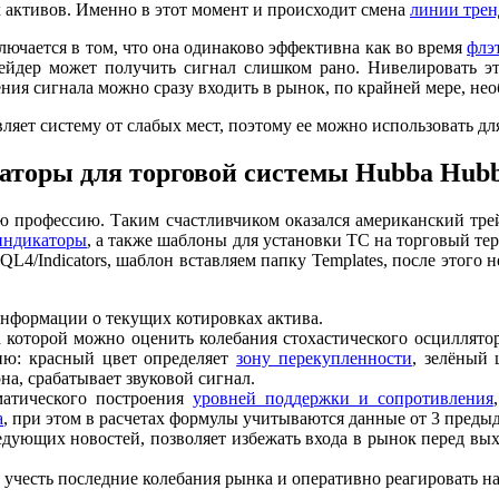
 активов. Именно в этот момент и происходит смена
линии трен
лючается в том, что она одинаково эффективна как во время
флэ
рейдер может получить сигнал слишком рано. Нивелировать 
ения сигнала можно сразу входить в рынок, по крайней мере, н
вляет систему от слабых мест, поэтому ее можно использовать д
торы для торговой системы Hubba Hubb
ю профессию. Таким счастливчиком оказался американский трей
индикаторы
, а также шаблоны для установки ТС на торговый те
L4/Indicators, шаблон вставляем папку Templates, после этого
нформации о текущих котировках актива.
а которой можно оценить колебания стохастического осциллято
ю: красный цвет определяет
зону перекупленности
, зелёный 
а, срабатывает звуковой сигнал.
матического построения
уровней поддержки и сопротивления
а
, при этом в расчетах формулы учитываются данные от 3 преды
едующих новостей, позволяет избежать входа в рынок перед вы
 учесть последние колебания рынка и оперативно реагировать н