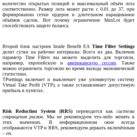
количество открытых позиций и максимальный объём лота
соответственно. Размер лота может расти с 0.01 до 37, при
формировании сетки ордеров и длительном наращивании
объёмов сделок. Вот почему ограничение MaxLot будет
способствовать защите баланса.
Второй блок настроек Inside Benefit EA
Time Filter Settings
делит сутки на рабочие интервалы. Всего их два. Включив
параметр Time Filters вы можете выделить для торговли,
например, европейскую и
американскую сессии
. Также
можно ограничить торговлю во время выхода экономической
статистики.
TPsettings включает и выключает уже упомянутую систему
Virtual Take Profit (VTP), а также устанавливает допустимую
прибыль в пунктах.
Risk Reduction System (RRS)
переводится как
система
сокращения рисков
. Мы не рекомендуем что-либо менять в
этих значениях. В информационном окне всегда
отображаются VTP и RRS, рекомендуем держать включённым
– on.