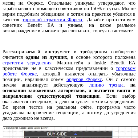
месяц на Форекс. Отдельные уникумы утверждают, что
зарабатывают с помощью советников по 150% в сутки. Мы не
верим подобным обещаниям, а хотим на практике убедится в
качестве
торговой стратегии Форекс
. Давайте протестируем
советник Benefit EA и узнаем, на какое реальное
вознаграждение вы можете рассчитывать, торгуя на автомате.
Рассматриваемый инструмент в трейдерском сообществе
считается
одним из лучших
, в основе которого положена
стратегия усреднения
. Мартингейл в Inside Benefit EA
представлен не в классическом представлении о
торговом
роботе Форекс
, который пытается отыграть убыточные
позиции, наращивая объём
ордеров Форекс
. Он с самого
начала анализирует действующую
линию тренда
,
на
основании заложенных алгоритмов, и пытается войти в
направлении существующей тенденции
. Если выбор
оказывается неверным, в дело вступает техника усреднения.
Во время тестов на реальном счёте, программа часто
угадывала направление тенденции, а потому до усреднения
дело доходило не всегда.