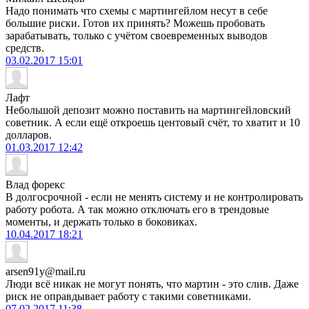
Надо понимать что схемы с мартингейлом несут в себе
большие риски. Готов их принять? Можешь пробовать
зарабатывать, только с учётом своевременных выводов
средств.
03.02.2017
15:01
Лафт
Небольшой депозит можно поставить на мартингейловски
й
советник. А если ещё откроешь центовый счёт, то хватит и 10
долларов.
01.03.2017
12:42
Влад форекс
В долгосрочной - если не менять систему и не контролировать
работу робота. А так можно отключать его в трендовые
моменты, и держать только в боковиках.
10.04.2017
18:21
arsen91y@mail.ru
Люди всё никак не могут понять, что мартин - это слив. Даже
риск не оправдывает работу с такими советниками.
07.02.2017
11:38