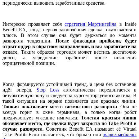
периодически выводить заработанные средства.
Интересно проявляет себя
стратегия Мартингейла
в Inside
Benefit EA, когда первая заключённая сделка, оказывается в
плюсе. В этом случае она будет держаться до момента
разворота тенденции.
После фиксации прибыли, будет
отрыт ордер в обратном направлении, и вы заработаете на
откате.
Таким образом торговля может вестись достаточно
долго, а усреднение заработает после появления
отрицательной позиции.
Когда формируется устойчивый тренд, а цена без остановок
идёт вперёд,
Stop Loss
автоматически передвигается в
безубыточную зону и следует за курсом торгуемого актива. В
такой ситуации на экране появляется две красных линии.
Тонкая показывает место возможного разворота
. Она не
всегда горит в окне терминала, а только когда робот
предчувствует угасание импульса.
Толстая красная линия
обозначает место, где сделка будет закрыта по Take Profit в
случае разворота
. Советник Benefit EA называет её Virtual
Take Profit. Если опасаетесь, что брокер или
маркетмейкеры