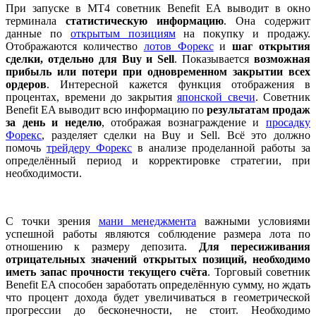
При запуске в МТ4 советник Benefit EA выводит в окно
терминала
статистическую информацию
. Она содержит
данные по
открытым позициям
на покупку и продажу.
Отображаются количество
лотов Форекс
и
шаг открытия
сделки, отдельно для Buy и Sell
. Показывается
возможная
прибыль или потери при одновременном закрытии всех
ордеров
. Интересной кажется функция отображения в
процентах, времени до закрытия
японской свечи
. Советник
Benefit EA выводит всю информацию по
результатам продаж
за день и неделю
, отображая вознаграждение и
просадку
Форекс
, разделяет сделки на Buy и Sell. Всё это должно
помочь
трейдеру Форекс
в анализе проделанной работы за
определённый период и корректировке стратегии, при
необходимости.
С точки зрения
мани менеджмента
важными условиями
успешной работы являются соблюдение размера лота по
отношению к размеру депозита.
Для пересиживания
отрицательных значений открытых позиций, необходимо
иметь запас прочности текущего счёта
. Торговый советник
Benefit EA способен заработать определённую сумму, но ждать
что процент дохода будет увеличиваться в геометрической
прогрессии до бесконечности, не стоит. Необходимо