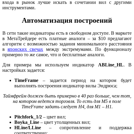
входа в рынок лучше искать в сочетании вил с другими
инструментами.
Автоматизация построений
В сети такие индикаторы есть в свободном доступе. В маркете
в МетаТрейдере есть платные аналоги – за $10 предлагают
алгоритм с возможностью задания минимального расстояния
в
японских свечах
между экстремумами. По функционалу
примерно то же самое, что и бесплатные аналоги.
Для примера мы используем индикатор
ABLine_HL
. В
настройках задается:
TimeFrame
– задается период на котором будет
выполнять построения индикатор вилы Эндрюса;
Таймфрейм должен быть примерно в 40 раз больше, чем тот,
на котором ведется торговля. То есть для M5 в поле
TimeFrame задать следует Н4, для M1 – H1.
Pitchfork_1/2
– цвет вил;
Boyka_Line
– цвет утолщенных вил;
HLine/LLine
– сопротивление и поддержка
соответственно;