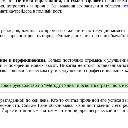
ремени.
Не имея образования, он сумел заработать более 5
ия, астрология и прочие. За выдающиеся заслуги в области
те
атика-трейдера в полный рост.
рейдеров, начиная со времен его жизни и по текущий момент. Д
илось спрогнозировать определённые движения цен с необычайно
ение и перфекционизм
. Только постоянно стремясь к улучшени
и покорения новых высот. Никогда не стоит останавливаться,
правляющими в нелегком пути к улучшению профессиональных ка
овое руководство по "Методу Ганна" и освоить стратегию в не
разгаданной по сей день. Кто-то считал причиной его успеха в
можности. Сам же Ганн обосновывал свои достижения с его ре
-Йорке и отличным знатоком античной, древнегреческой и египе