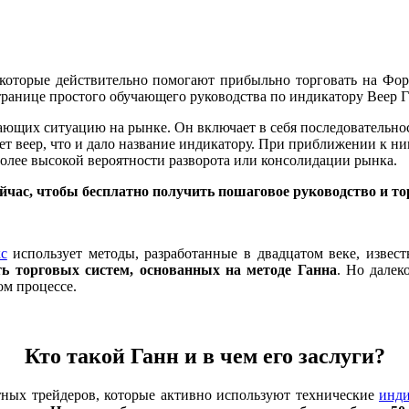
которые действительно помогают прибыльно торговать на Форек
странице простого обучающего руководства по индикатору Веер Г
ающих ситуацию на рынке. Он включает в себя последовательнос
ет веер, что и дало название индикатору. При приближении к 
олее высокой вероятности разворота или консолидации рынка.
ейчас, чтобы бесплатно получить пошаговое руководство и т
с
использует методы, разработанные в двадцатом веке, изве
ь торговых систем, основанных на методе Ганна
. Но далек
ом процессе.
Кто такой Ганн и в чем его заслуги?
тных трейдеров, которые активно используют технические
инд