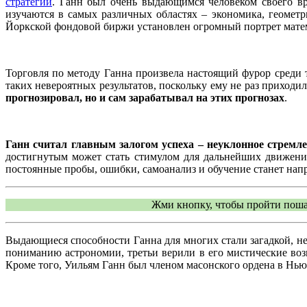
стратегий
. Ганн был очень выдающимся человеком своего в
изучаются в самых различных областях – экономика, геометр
Йоркской фондовой биржи установлен огромный портрет матем
Торговля по методу Ганна произвела настоящий фурор среди т
таких невероятных результатов, поскольку ему не раз приход
прогнозировал, но и сам зарабатывал на этих прогнозах
.
Ганн считал главным залогом успеха – неуклонное стремл
достигнутым может стать стимулом для дальнейших движений 
постоянные пробы, ошибки, самоанализ и обучение станет на
Жми кнопку, чтобы пройти пошаг
Выдающиеся способности Ганна для многих стали загадкой, не
пониманию астрономии, третьи верили в его мистические воз
Кроме того, Уильям Ганн был членом масонского ордена в Нью