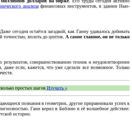
0 миллионов долларов на бирже
. Его труды сегодня активно
хнического анализа
финансовых инструментов, в здании Нью-
аже сегодня остаётся загадкой, как Ганну удавалось добивать
й точностью, вплоть до центов.
А самое главное, он не только
ю результатов, совершенствованию техник и неудовлетворение
 даже если, кажется, что уже сделали все возможное. Только
честв.
сколько простых шагов
Изучить »
ыдающиеся познания в геометрии, другие приравнивали успех к
лигиозностью. Ганн верил в Библию и её волшебное действие.
тской истории.