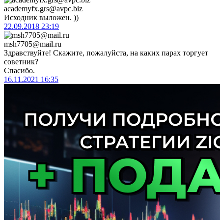
academyfx.grs@avpc.biz
Исходник выложен. ))
22.09.2018
23:19
msh7705@mail.ru
Здравствуйте! Скажите, пожалуйста, на каких парах торгует
советник?
Спасибо.
16.11.2021
16:35