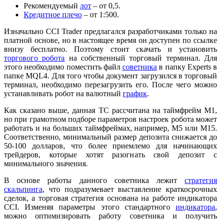
Рекомендуемый
лот
– от 0,5.
Кредитное плечо
– от 1:500.
Изначально CCI Trader предлагался разработчиками только на
платной основе, но в настоящее время он доступен по ссылке
внизу бесплатно. Поэтому стоит скачать и установить
торгового робота
на собственный торговый терминал. Для
этого необходимо поместить файл
советника
в папку Experts в
папке MQL4. Для того чтобы документ загрузился в торговый
терминал, необходимо перезагрузить его. После чего можно
устанавливать робот на валютный
график
.
Как сказано выше, данная ТС рассчитана на таймфрейм М1,
но при грамотном подборе параметров настроек робота может
работать и на больших таймфреймах, например, M5 или М15.
Соответственно, минимальный размер депозита снижается до
50-100 долларов, что более приемлемо для начинающих
трейдеров, которые хотят разогнать свой депозит с
минимального значения.
В основе работы данного советника лежит
стратегия
скальпинга
, что подразумевает выставление краткосрочных
сделок, а торговая стратегия основана на работе индикатора
CCI. Изменяя параметры этого стандартного
индикатора
,
можно оптимизировать работу советника и получить