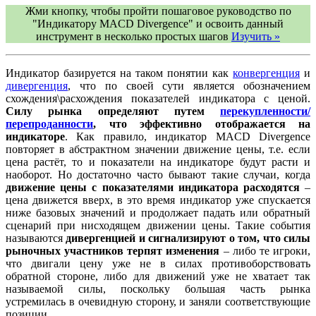
Жми кнопку, чтобы пройти пошаговое руководство по
"Индикатору MACD Divergence" и освоить данный
инструмент в несколько простых шагов
Изучить »
Индикатор базируется на таком понятии как
конвергенция
и
дивергенция
, что по своей сути является обозначением
схождения\расхождения показателей индикатора с ценой.
Силу рынка определяют путем
перекупленности/
перепроданности
, что эффективно отображается на
индикаторе
. Как правило, индикатор MACD Divergence
повторяет в абстрактном значении движение цены, т.е. если
цена растёт, то и показатели на индикаторе будут расти и
наоборот. Но достаточно часто бывают такие случаи, когда
движение цены с показателями индикатора расходятся
–
цена движется вверх, в это время индикатор уже спускается
ниже базовых значений и продолжает падать или обратный
сценарий при нисходящем движении цены. Такие события
называются
дивергенцией и сигнализируют о том, что силы
рыночных участников терпят изменения
– либо те игроки,
что двигали цену уже не в силах противоборствовать
обратной стороне, либо для движений уже не хватает так
называемой силы, поскольку большая часть рынка
устремилась в очевидную сторону, и заняли соответствующие
позиции.