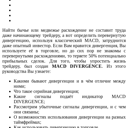
Найти бычье или медвежье расхождение не составит труда
даже начинающему трейдеру, а вот определить перевернутую
дивергенцию, используя классический MACD, затруднится
даже опытный инвестор. Если Вам нравится дивергенция, Вы
используете её в торговле, но до сих пор не знакомы с
перевернутыми расхождениями, то теряете 50% потенциально
прибыльных сделок. Для того, чтобы упростить жизнь
трейдеру, был создан
MACD DIVERGENCE
. Из этого
руководства Вы узнаете:
Какими бывают дивергенции и в чём отличие между
ними;
Что такое серийная дивергенция;
Какие сигналы подаёт индикатор MACD
DIVERGENCE;
Рассмотрим убыточные сигналы дивергенции, и с чем
они связаны;
О возможностях использования дивергенции на разных
таймфреймах;
Как использовать дивергенцию в торговле.