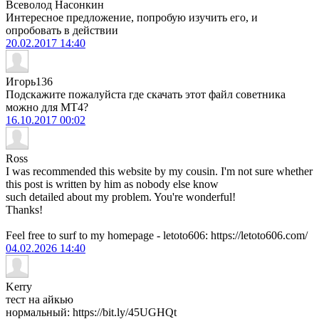
Всеволод Насонкин
Интересное предложение, попробую изучить его, и
опробовать в действии
20.02.2017
14:40
Игорь136
Подскажите пожалуйста где скачать этот файл советника
можно для МТ4?
16.10.2017
00:02
Ross
I was recommended this website by my cousin. I'm not sure whether
this post is written by him as nobody else know
such detailed about my problem. You're wonderful!
Thanks!
Feel free to surf to my homepage - letoto606: https://letoto606.com/
04.02.2026
14:40
Kerry
тест на айкью
нормальный: https://bit.ly/45UGHQt